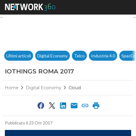
IOTHINGS ROMA 2017
Ultimi articoli
Digital Economy
Telco
Industria 4.0
SpacEc
IOTHINGS ROMA 2017
Home
Digital Economy
Cloud
Pubblicato il 23 Ott 2017