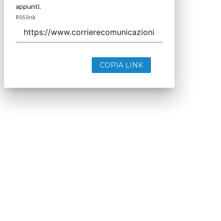
appunti.
RSS link
COPIA LINK