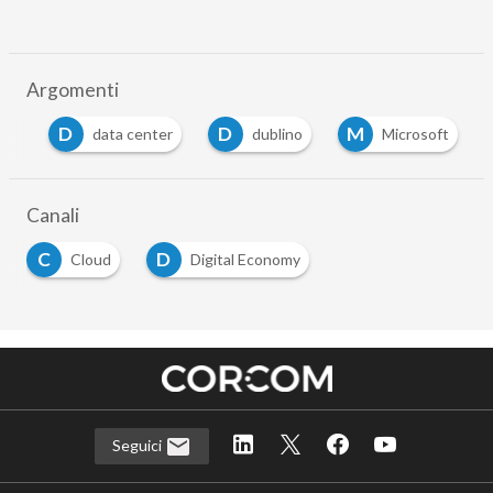
Argomenti
D
D
M
ud
data center
dublino
Microsoft
Canali
C
D
Cloud
Digital Economy
Seguici