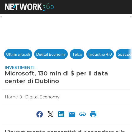
Microsoft, 130 mln di $ per il 
Ultimi articoli
Digital Economy
Telco
Industria 4.0
SpacEc
INVESTIMENTI
Microsoft, 130 mln di $ per il data
center di Dublino
Home
Digital Economy