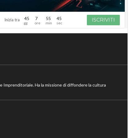
45
7
55
44
ISCRIVITI
Inizia tra
ne Imprenditoriale. Ha la missione di diffondere la cultura