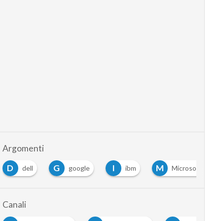
Argomenti
D
G
I
M
dell
google
ibm
Microsoft
Canali