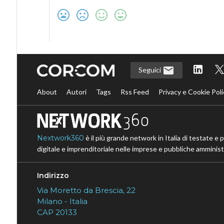
Seguici
About
Autori
Tags
Rss Feed
Privacy e Cookie Poli
Nextwork360
è il più grande network in Italia di testate e 
digitale e imprenditoriale nelle imprese e pubbliche amministr
Indirizzo
Via Moretto da Brescia, 22
Milano - Italia
CAP 20133