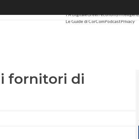
ornitori di servizi cloud?
Ultimi articoli
Digital Economy
Telco
Ind
PA Digitale
Green economy
Intelligenza
Le Guide di CorCom
Podcast
Privacy
 fornitori di