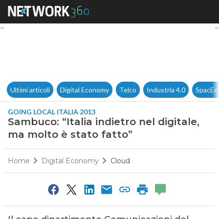
Sambuco: “Italia indietro nel d
Ultimi articoli
Digital Economy
Telco
Industria 4.0
SpacEc
GOING LOCAL ITALIA 2013
Sambuco: “Italia indietro nel digitale,
ma molto è stato fatto”
Home
Digital Economy
Cloud