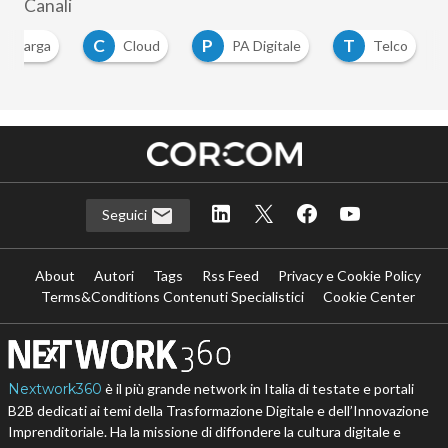
Canali
C
P
T
tralarga
Cloud
PA Digitale
Telco
Seguici
About
Autori
Tags
Rss Feed
Privacy e Cookie Policy
Terms&Conditions Contenuti Specialistici
Cookie Center
Nextwork360
è il più grande network in Italia di testate e portali
B2B dedicati ai temi della Trasformazione Digitale e dell’Innovazione
Imprenditoriale. Ha la missione di diffondere la cultura digitale e