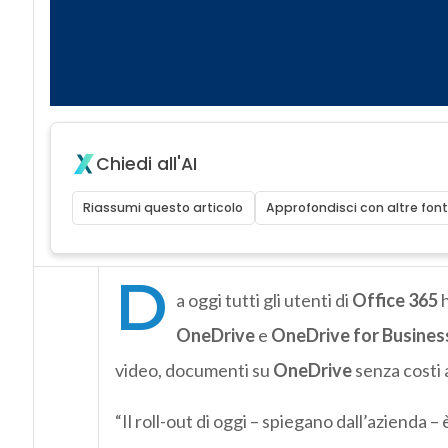
Chiedi all'AI
Riassumi questo articolo
Approfondisci con altre font
D
a oggi tutti gli utenti di
Office 365
h
OneDrive
e
OneDrive for Busines
video, documenti su
OneDrive
senza costi 
“Il roll-out di oggi – spiegano dall’azienda 