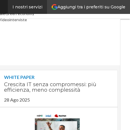
Aggiungi tra i preferiti su Google
I nostri servizi
Economy
Telco
Industria 4.0
ale
Green economy
Videointerviste
odcast
Privacy
WHITE PAPER
Crescita IT senza compromessi: più
efficienza, meno complessità
28 Ago 2025