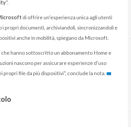
ity
”.
icrosoft
di offrire un’esperienza unica agli utenti
i propri documenti, archiviandoli, sincronizzandoli e
positivi anche in mobilità, spiegano da Microsoft.
5
che hanno sottoscritto un abbonamento Home e
luzioni nascono per assicurare esperienze d’uso
ropri file da più dispositivi”, conclude la nota.
colo