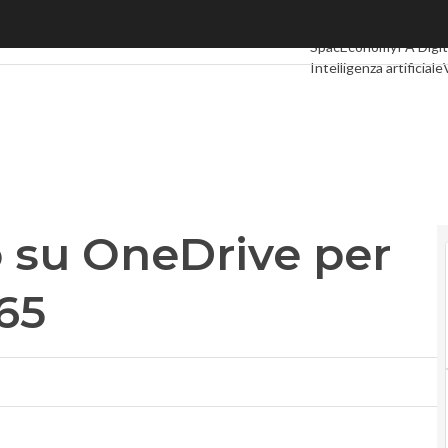
su OneDrive per gli utenti Office365
Ultimi articoli
Digital 
SpacEconomy
PA Digit
Intelligenza artificiale
Le Guide di CorCom
P
o su OneDrive per
365