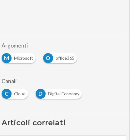
Argomenti
M
O
Microsoft
office365
Canali
C
D
Cloud
Digital Economy
Articoli correlati