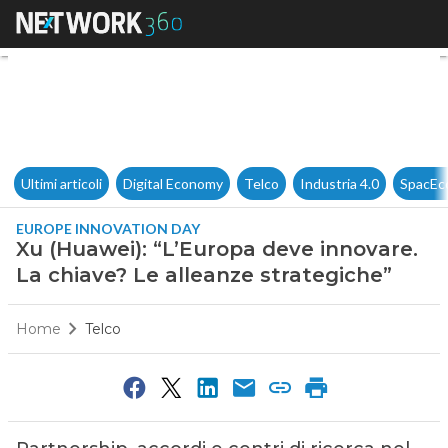
Xu (Huawei): “L’Europa deve i
Ultimi articoli
Digital Economy
Telco
Industria 4.0
SpacEc
EUROPE INNOVATION DAY
Xu (Huawei): “L’Europa deve innovare.
La chiave? Le alleanze strategiche”
Home
Telco