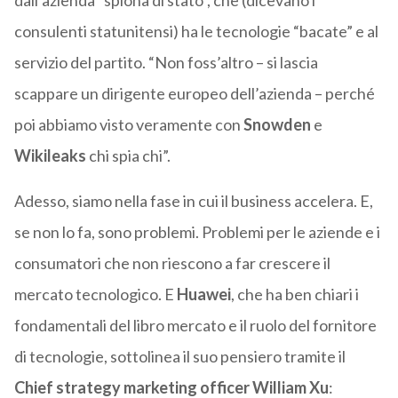
dall’azienda “spiona di stato”, che (dicevano i
consulenti statunitensi) ha le tecnologie “bacate” e al
servizio del partito. “Non foss’altro – si lascia
scappare un dirigente europeo dell’azienda – perché
poi abbiamo visto veramente con
Snowden
e
Wikileaks
chi spia chi”.
Adesso, siamo nella fase in cui il business accelera. E,
se non lo fa, sono problemi. Problemi per le aziende e i
consumatori che non riescono a far crescere il
mercato tecnologico. E
Huawei
, che ha ben chiari i
fondamentali del libro mercato e il ruolo del fornitore
di tecnologie, sottolinea il suo pensiero tramite il
Chief strategy marketing officer William Xu
: