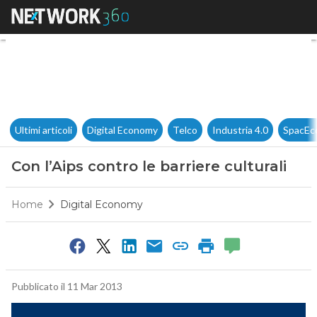
Con l’Aips contro le barriere cu
Ultimi articoli
Digital Economy
Telco
Industria 4.0
SpacEc
Con l’Aips contro le barriere culturali
Home
Digital Economy
Pubblicato il 11 Mar 2013