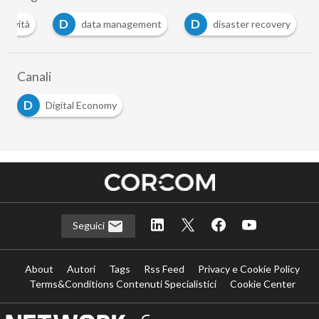
D
D
ttività
data management
disaster recovery
…
Canali
D
Digital Economy
Seguici
About
Autori
Tags
Rss Feed
Privacy e Cookie Policy
Terms&Conditions Contenuti Specialistici
Cookie Center