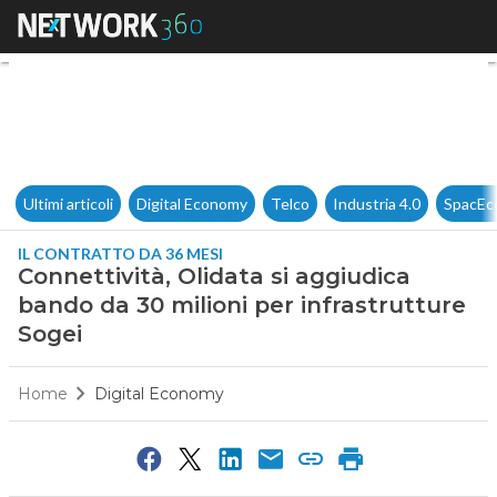
Connettività, Olidata si aggiu
Ultimi articoli
Digital Economy
Telco
Industria 4.0
SpacEc
IL CONTRATTO DA 36 MESI
Connettività, Olidata si aggiudica
bando da 30 milioni per infrastrutture
Sogei
Home
Digital Economy