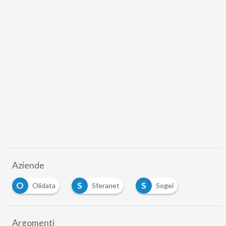
Aziende
O
S
S
Olidata
Sferanet
Sogei
…
Argomenti