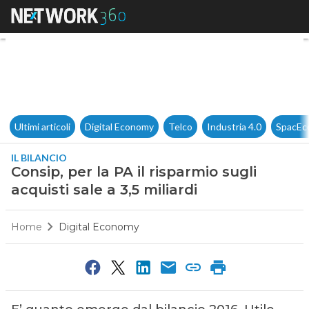
Consip, per la PA il risparmio s
Ultimi articoli
Digital Economy
Telco
Industria 4.0
SpacEc
IL BILANCIO
Consip, per la PA il risparmio sugli
acquisti sale a 3,5 miliardi
Home
Digital Economy