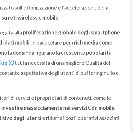
izzato sull’ottimizzazione e l’accelerazione della
i
su reti wireless e mobile.
egata alla
proliferazione globale degli smartphone
 dati mobili,
in particolare per i
rich media come
idano la domanda figurano l
a crescente popolarità
Top (Ott
)
, la necessità di una migliore Qualità del
a costante aspettativa degli utenti di buffering nullo e
ri di servizi e i proprietari di contenuti, come le
a
investire massicciamente nei servizi Cdn mobile
tivo degli utenti
e ridurre i costi operativi associati