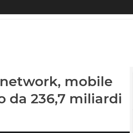
twork, mobile in volata: mercato da 236,7 miliardi
 network, mobile
o da 236,7 miliardi