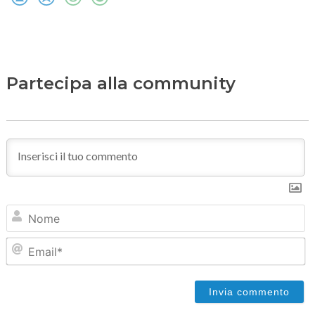
Partecipa alla community
N
Em