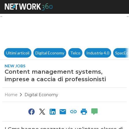
Content management systems, 
Ultimi articoli
Digital Economy
Telco
Industria 4.0
SpacEc
NEW JOBS
Content management systems,
imprese a caccia di professionisti
Home
Digital Economy