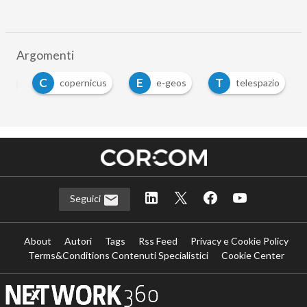
Argomenti
C
E
T
asi
copernicus
e-geos
telespazio
Seguici
About
Autori
Tags
Rss Feed
Privacy e Cookie Policy
Terms&Conditions Contenuti Specialistici
Cookie Center