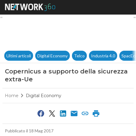
Copernicus a supporto della s
Ultimi articoli
Digital Economy
Telco
Industria 4.0
SpacEc
Copernicus a supporto della sicurezza
extra-Ue
Home
Digital Economy
Pubblicato il 18 Mag 2017