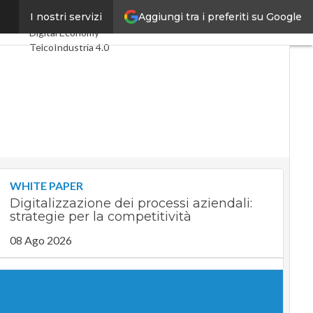
Aggiungi tra i preferiti su Google
usica
I nostri servizi
Ultimi articoli
Digital Economy
Telco
Industria 4.0
SpacEconomy
PA Digitale
Green economy
Intelligenza
artificiale
Videointerviste
Le Guide di CorCom
Podcast
Privacy
WHITE PAPER
Digitalizzazione dei processi aziendali:
strategie per la competitività
08 Ago 2026