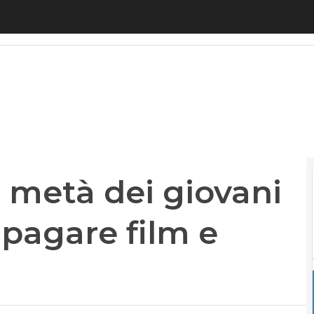
metà dei giovani europei pronta a pagare film e m
, metà dei giovani
 pagare film e