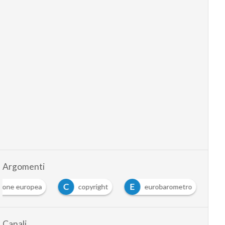
Argomenti
C
E
ione europea
copyright
eurobarometro
Canali