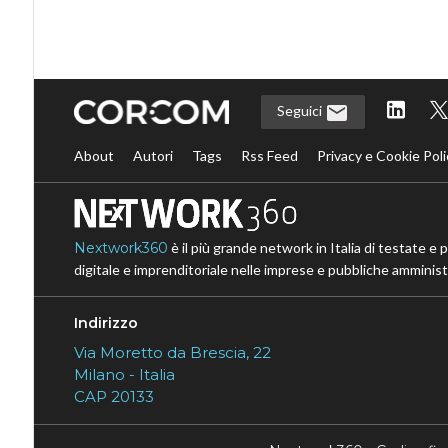
Seguici
About
Autori
Tags
Rss Feed
Privacy e Cookie Poli
Nextwork360
è il più grande network in Italia di testate e 
digitale e imprenditoriale nelle imprese e pubbliche amministr
Indirizzo
Via Moretto da Brescia, 22
Milano - Italia
CAP 20133