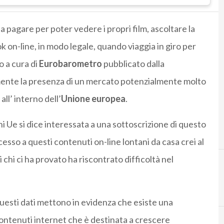
a pagare per poter vedere i propri film, ascoltare la
k on-line, in modo legale, quando viaggia in giro per
 a cura di
Eurobarometro
pubblicato dalla
ente la presenza di un mercato potenzialmente molto
all’ interno dell’
Unione europea
.
ini Ue si dice interessata a una sottoscrizione di questo
sso a questi contenuti on-line lontani da casa crei al
chi ci ha provato ha riscontrato difficoltà nel
C
commiss
uesti dati mettono in evidenza che esiste una
ontenuti internet che è destinata a crescere