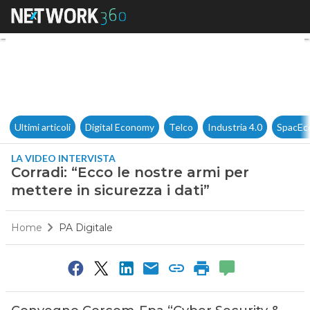
Corradi: “Ecco le nostre armi p
Ultimi articoli
Digital Economy
Telco
Industria 4.0
SpacEc
LA VIDEO INTERVISTA
Corradi: “Ecco le nostre armi per
mettere in sicurezza i dati”
Home
PA Digitale