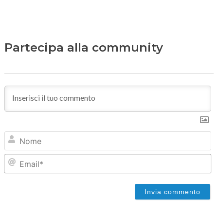
Partecipa alla community
N
Em