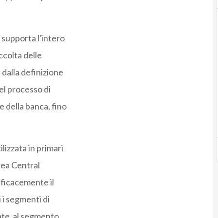
 supporta l'intero
ccolta delle
, dalla definizione
el processo di
e della banca, fino
izzata in primari
area Central
fficacemente il
 i segmenti di
cate al segmento