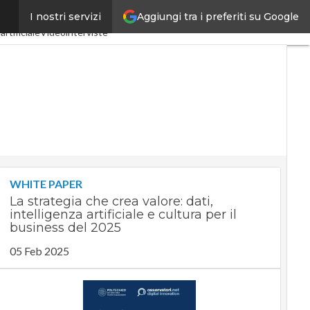
Aggiungi tra i preferiti su Google
I nostri servizi
stria 4.0
SpacEconomy
artificiale
Videointerviste
WHITE PAPER
La strategia che crea valore: dati,
intelligenza artificiale e cultura per il
business del 2025
05 Feb 2025