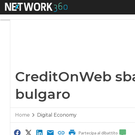
Menu
CreditOnWeb sbarc
CreditOnWeb sba
bulgaro
Home
Digital Economy
Partecipa al dibattito