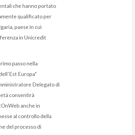
ntali che hanno portato
amente qualificato per
garia, paese in cui
eferenza in Unicredit
rimo passo nella
 dell’Est Europa”
mministratore Delegato di
cietà consentirà
editOnWeb anche in
esse al controllo della
one del processo di