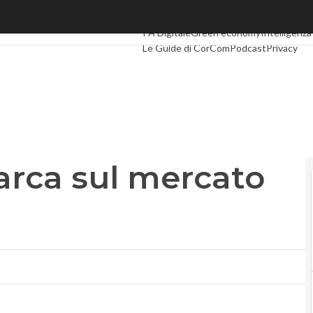
a sul mercato bulgaro
Ultimi articoli
Digital Economy
Telco
Indu
PA Digitale
Green economy
Intelligenza 
Le Guide di CorCom
Podcast
Privacy
rca sul mercato