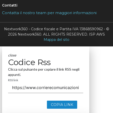
Contatti
Contatta il nostro team per maggiori informazioni
Nextwork360 - Codice fiscale e Partita IVA 13868590962 - ©
2026 Nextwork360. ALL RIGHTS RESERVED. ISP AWS
Mappa del sito
close
Codice Rss
Clicca sul pulsante per copiare il link RSS negli
appunti.
RSS link
COPIA LINK