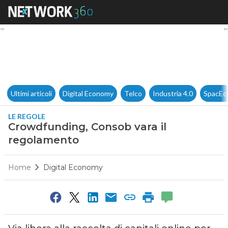
Crowdfunding, Consob vara i
Ultimi articoli
Digital Economy
Telco
Industria 4.0
SpacEc
LE REGOLE
Crowdfunding, Consob vara il
regolamento
Home
Digital Economy