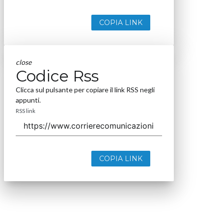
COPIA LINK
close
Codice Rss
Clicca sul pulsante per copiare il link RSS negli
appunti.
RSS link
COPIA LINK