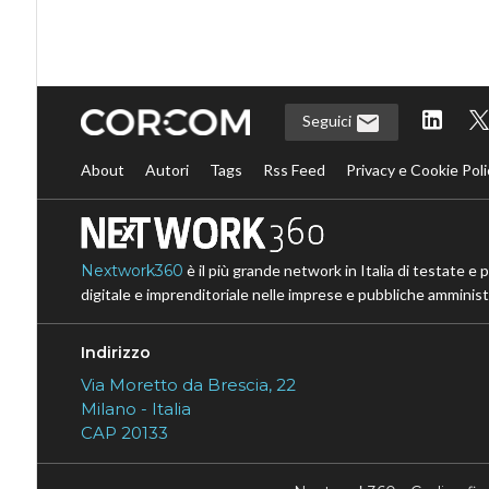
Seguici
About
Autori
Tags
Rss Feed
Privacy e Cookie Poli
Nextwork360
è il più grande network in Italia di testate e 
digitale e imprenditoriale nelle imprese e pubbliche amministr
Indirizzo
Via Moretto da Brescia, 22
Milano - Italia
CAP 20133