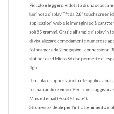
Piccolo e leggero, è dotato di una scocca
luminoso display Tft da 2,8” touchscreen id
applicazioni web e le immagini ed è caratter
soli 85 grammi. Grazie all’ampio display in
di visualizzare comodamente numerose appl
fotocamera da 2 megapixel, connessione Bl
slot per card Micro Sd che permette di esp
4gb.
Il cellulare supporta inoltre le applicazioni J
formati audio e video. Per la messaggistica 
Mms ed email (Pop3 + Imap4).
Strumento ideale per l’intrattenimento mul