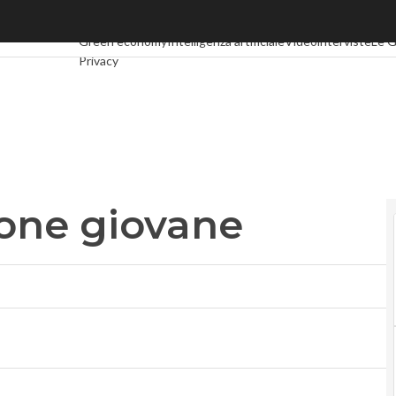
ne giovane
Ultimi articoli
Digital Economy
Telco
Industria 4.0
SpacEcon
Green economy
Intelligenza artificiale
Videointerviste
Le G
Privacy
hone giovane