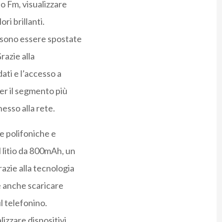
io Fm, visualizzare
ri brillanti.
ossono essere spostate
razie alla
ati e l’accesso a
per il segmento più
sso alla rete.
e polifoniche e
 litio da 800mAh, un
razie alla tecnologia
le anche scaricare
 telefonino.
lizzare dispositivi