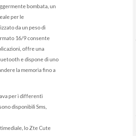
 leggermente bombata, un
eale per le
izzato da un peso di
 formato 16/9 consente
icazioni, offre una
uetooth e dispone di uno
andere la memoria fino a
ava per i differenti
sono disponibili Sms,
timediale, lo Zte Cute