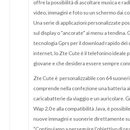
offre la possibilità di ascoltare musica e rad
video, immagini e foto su un schermo dai colo
Una serie di applicazioni personalizzate p
sul display o “ancorate” ai menu a tendina. G
tecnologia Gprs per il download rapido dei d
internet, lo Zte Cute è il telefonino ideale 
giovane e che desidera essere sempre conne
Zte Cute è personalizzabile con 64 suoneri
comprende nella confezione una batteria al
caricabatterie da viaggio e un auricolare. G
Wap 2.0 e alla compatibilità Java, è possibi
nuove immagini e suonerie direttamente sul
“Continuiamo a perseguire l’obiettivo di rea