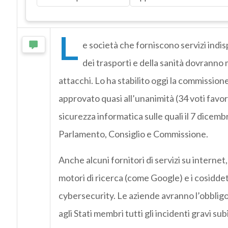
L
e società che forniscono servizi indis
dei trasporti e della sanità dovranno m
attacchi. Lo ha stabilito oggi la commissi
approvato quasi all’unanimità (34 voti favor
sicurezza informatica sulle quali il 7 dicem
Parlamento, Consiglio e Commissione.
Anche alcuni fornitori di servizi su interne
motori di ricerca (come Google) e i cosidde
cybersecurity. Le aziende avranno l’obbligo 
agli Stati membri tutti gli incidenti gravi subi