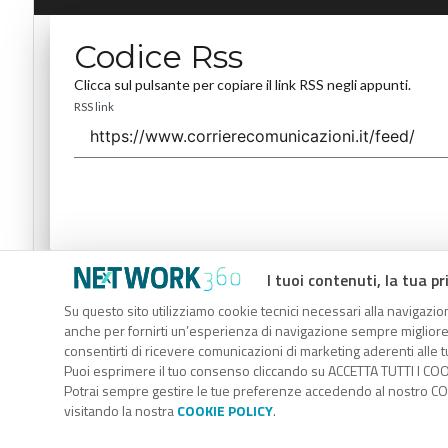
Codice Rss
Clicca sul pulsante per copiare il link RSS negli appunti.
RSS link
I tuoi contenuti, la tua pr
Codice Rss
Su questo sito utilizziamo cookie tecnici necessari alla navigazion
Clicca sul pulsante per copiare il link RSS negli appunti.
anche per fornirti un’esperienza di navigazione sempre migliore, p
RSS link
consentirti di ricevere comunicazioni di marketing aderenti alle tu
Puoi esprimere il tuo consenso cliccando su ACCETTA TUTTI I COO
Potrai sempre gestire le tue preferenze accedendo al nostro COO
visitando la nostra
COOKIE POLICY
.