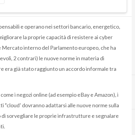
pensabili e operano nei settori bancario, energetico,
igliorare la proprie capacità di resistere ai cyber
one Mercato interno del Parlamento europeo, che ha
evoli, 2 contrari) le nuove norme in materia di
bre era già stato raggiunto un accordo informale tra
t, come i negozi online (ad esempio eBay e Amazon), i
C
C
tti “cloud’ dovranno adattarsi alle nuove norme sulla
di sorvegliare le proprie infrastrutture e segnalare
ti.