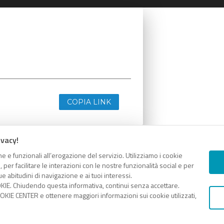
COPIA LINK
ivacy!
e e funzionali all’erogazione del servizio. Utilizziamo i cookie
er facilitare le interazioni con le nostre funzionalità social e per
e abitudini di navigazione e ai tuoi interessi.
KIE. Chiudendo questa informativa, continui senza accettare.
KIE CENTER e ottenere maggiori informazioni sui cookie utilizzati,
COPIA LINK