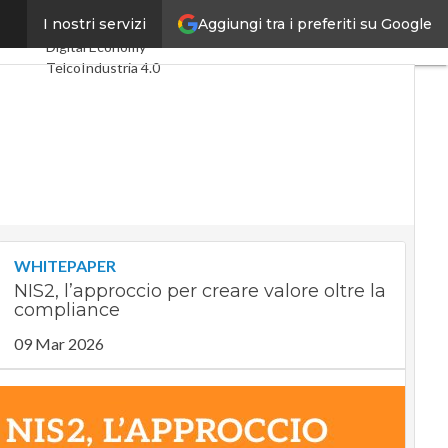
Aggiungi tra i preferiti su Google
tacchi
I nostri servizi
Ultimi articoli
Digital Economy
Telco
Industria 4.0
SpacEconomy
PA Digitale
Green economy
Intelligenza
artificiale
Videointerviste
Le Guide di CorCom
Podcast
Privacy
WHITEPAPER
NIS2, l’approccio per creare valore oltre la
compliance
09 Mar 2026