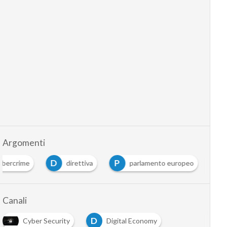
Argomenti
D
P
ybercrime
direttiva
parlamento europeo
Canali
D
Cyber Security
Digital Economy