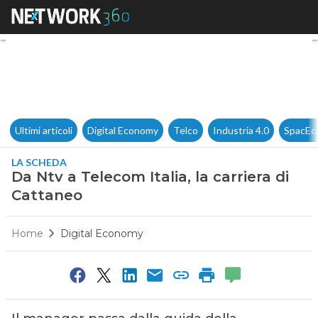
Da Ntv a Telecom Italia, la ca
Ultimi articoli
Digital Economy
Telco
Industria 4.0
SpacEc
LA SCHEDA
Da Ntv a Telecom Italia, la carriera di
Cattaneo
Home
Digital Economy