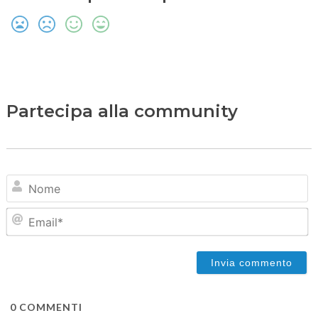
Partecipa alla community
N
Em
0
COMMENTI