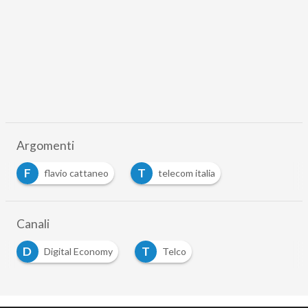
Argomenti
F
T
flavio cattaneo
telecom italia
Canali
D
T
Digital Economy
Telco