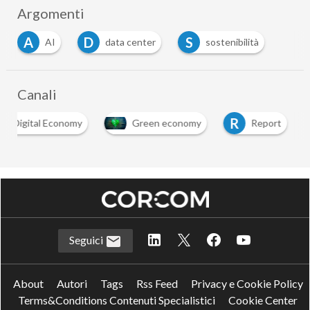
Argomenti
A
D
S
AI
data center
sostenibilità
Canali
D
R
Digital Economy
Green economy
Report
Seguici
About
Autori
Tags
Rss Feed
Privacy e Cookie Policy
Terms&Conditions Contenuti Specialistici
Cookie Center