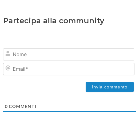
Partecipa alla community
N
Em
0
COMMENTI