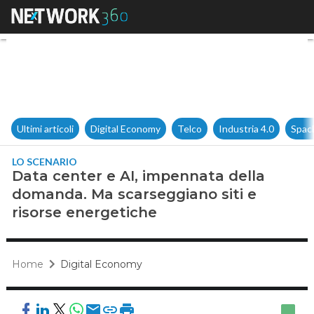
Data center e AI, impennata d
Ultimi articoli
Digital Economy
Telco
Industria 4.0
Spac
LO SCENARIO
Data center e AI, impennata della
domanda. Ma scarseggiano siti e
risorse energetiche
Home
Digital Economy