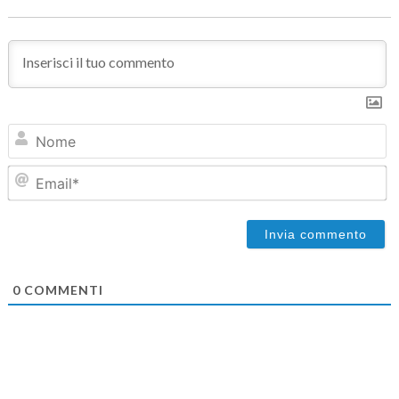
N
Em
0
COMMENTI