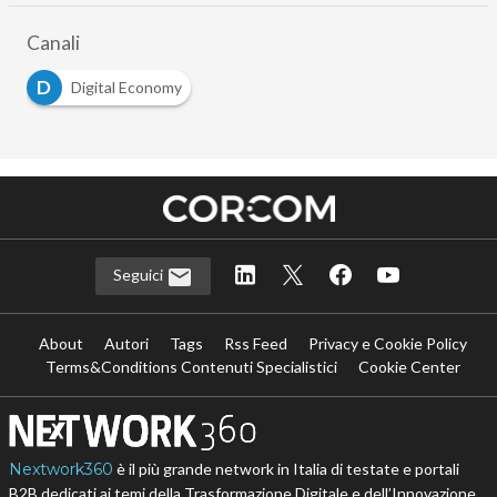
Canali
D
Digital Economy
Seguici
About
Autori
Tags
Rss Feed
Privacy e Cookie Policy
Terms&Conditions Contenuti Specialistici
Cookie Center
Nextwork360
è il più grande network in Italia di testate e portali
B2B dedicati ai temi della Trasformazione Digitale e dell’Innovazione