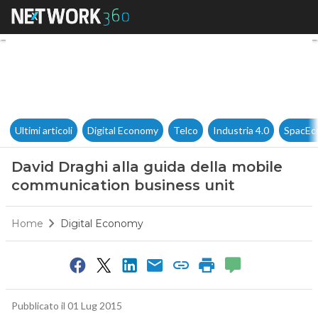
David Draghi alla guida dell
Ultimi articoli
Digital Economy
Telco
Industria 4.0
SpacEc
David Draghi alla guida della mobile
communication business unit
Home
Digital Economy
Pubblicato il 01 Lug 2015