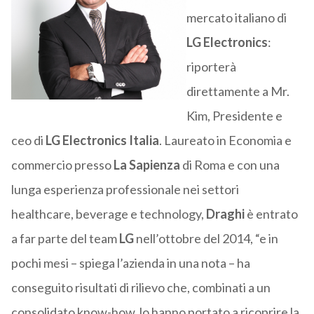
mercato italiano di
LG Electronics
:
riporterà
direttamente a Mr.
Kim, Presidente e
ceo di
LG Electronics Italia
. Laureato in Economia e
commercio presso
La Sapienza
di Roma e con una
lunga esperienza professionale nei settori
healthcare, beverage e technology,
Draghi
è entrato
a far parte del team
LG
nell’ottobre del 2014, “e in
pochi mesi – spiega l’azienda in una nota – ha
conseguito risultati di rilievo che, combinati a un
consolidato know-how, lo hanno portato a ricoprire la