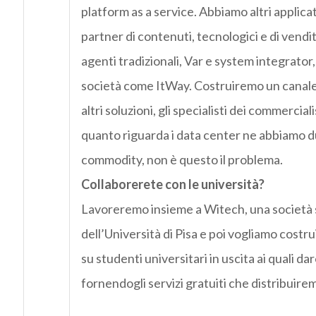
platform as a service. Abbiamo altri applica
partner di contenuti, tecnologici e di vendi
agenti tradizionali, Var e system integrator
società come ItWay. Costruiremo un canale 
altri soluzioni, gli specialisti dei commercial
quanto riguarda i data center ne abbiamo du
commodity, non è questo il problema.
Collaborerete con le università?
Lavoreremo insieme a Witech, una società sp
dell’Università di Pisa e poi vogliamo costru
su studenti universitari in uscita ai quali da
fornendogli servizi gratuiti che distribuire