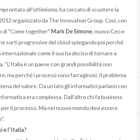
improntato all’ottimismo, ha cercato di scuotere la
2012 organizzato da The Innovation Group. Così, con
do di “Come together”
Mark De Simone
, nuovo Ceo e
che sorti progressive del cloud spiegando poi perché
internazionale come il suo ha deciso di tornare a
ia. “L’Italia è un paese con grandi possibilità non
re, ma perché i processi sono farraginosi. Il problema
tena del valore. Da un lato gli informatici parlano con
nformatica era complessa. Dall’altro chi fa business
C
cloud ital
n per il processo. Ma nel nuovo mondo devi essere
”.
 e l’Italia?