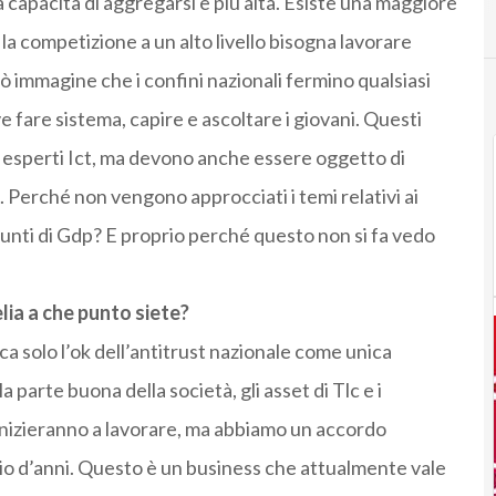
 capacità di aggregarsi è più alta. Esiste una maggiore
 la competizione a un alto livello bisogna lavorare
ò immagine che i confini nazionali fermino qualsiasi
fare sistema, capire e ascoltare i giovani. Questi
i esperti Ict, ma devono anche essere oggetto di
e. Perché non vengono approcciati i temi relativi ai
unti di Gdp? E proprio perché questo non si fa vedo
lia a che punto siete?
a solo l’ok dell’antitrust nazionale come unica
arte buona della società, gli asset di Tlc e i
inizieranno a lavorare, ma abbiamo un accordo
paio d’anni. Questo è un business che attualmente vale