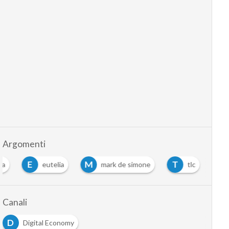
Argomenti
E
M
T
ia
eutelia
mark de simone
tlc
Canali
D
Digital Economy