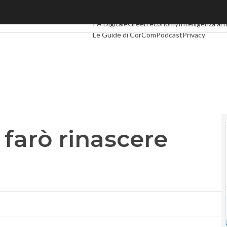
rò rinascere Eutelia”
Ultimi articoli
Digital Economy
Telco
Industri
PA Digitale
Green economy
Intelligenza arti
Le Guide di CorCom
Podcast
Privacy
 farò rinascere