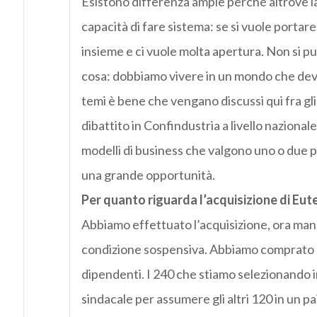
Esistono differenza ampie perché altrove la
capacità di fare sistema: se si vuole portare
insieme e ci vuole molta apertura. Non si pu
cosa: dobbiamo vivere in un mondo che deve 
temi è bene che vengano discussi qui fra gl
dibattito in Confindustria a livello nazional
modelli di business che valgono uno o due p
una grande opportunità.
Per quanto riguarda l’acquisizione di Eute
Abbiamo effettuato l’acquisizione, ora manc
condizione sospensiva. Abbiamo comprato la p
dipendenti. I 240 che stiamo selezionando 
sindacale per assumere gli altri 120 in un 