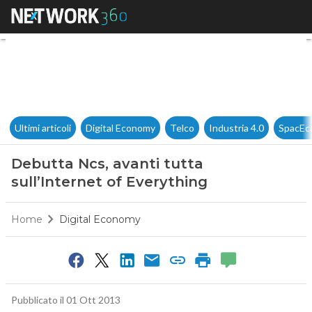
Debutta Ncs, avanti tutta sull
Ultimi articoli
Digital Economy
Telco
Industria 4.0
SpacEc
Debutta Ncs, avanti tutta
sull’Internet of Everything
Home
Digital Economy
Pubblicato il 01 Ott 2013