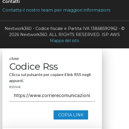
Contatti
Contatta il nostro team per maggiori informazioni
Nextwork360 - Codice fiscale e Partita IVA 13868590962 - ©
2026 Nextwork360. ALL RIGHTS RESERVED. ISP AWS
Mappa del sito
close
Codice Rss
Clicca sul pulsante per copiare il link RSS negli
appunti.
RSS link
COPIA LINK