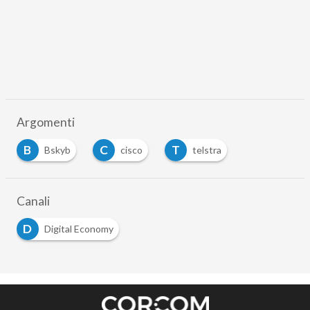
Argomenti
B
C
T
Bskyb
cisco
telstra
Canali
D
Digital Economy