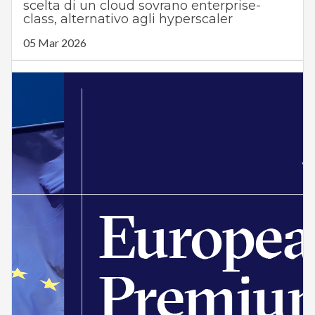
scelta di un cloud sovrano enterprise-
class, alternativo agli hyperscaler
05 Mar 2026