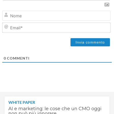
N
Em
0
COMMENTI
WHITE PAPER
AI e marketing: le cose che un CMO oggi
non può più ignorare