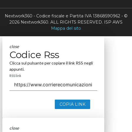
Nextwork360 - Codice fiscale e Partita IVA 13868590962 - ©
2026 Nextwork360. ALL RIGHTS RESERVED. ISP AWS
Mappa del sito
close
Codice Rss
Clicca sul pulsante per copiare il link RSS negli
appunti.
RSS link
COPIA LINK
close