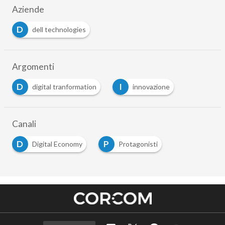
Aziende
D
dell technologies
Argomenti
D
I
digital tranformation
innovazione
Canali
D
P
Digital Economy
Protagonisti