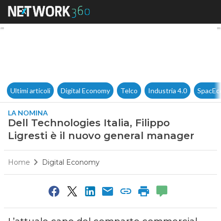
Dell Technologies Italia, Fili
Ultimi articoli
Digital Economy
Telco
Industria 4.0
SpacEc
LA NOMINA
Dell Technologies Italia, Filippo
Ligresti è il nuovo general manager
Home
Digital Economy