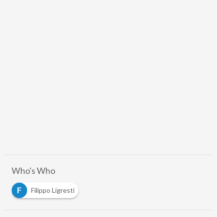
Who's Who
F
Filippo Ligresti