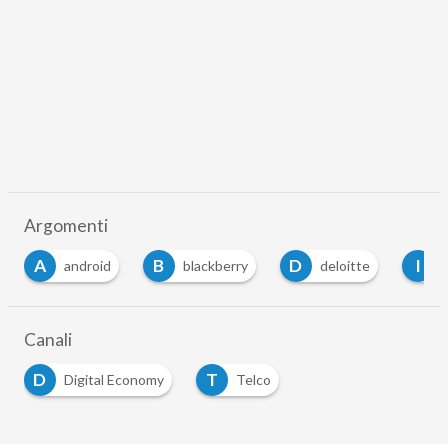
Argomenti
A
B
D
I
android
blackberry
deloitte
i
Canali
D
T
Digital Economy
Telco