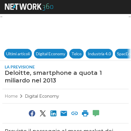
Deloitte, smartphone a quota 
Ultimi articoli
Digital Economy
Telco
Industria 4.0
SpacEc
LA PREVISIONE
Deloitte, smartphone a quota 1
miliardo nel 2013
Home
Digital Economy