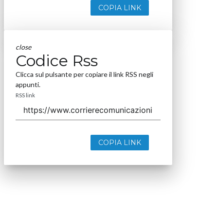
COPIA LINK
close
Codice Rss
Clicca sul pulsante per copiare il link RSS negli
appunti.
RSS link
COPIA LINK