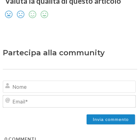
Valuta la qualità di questo articolo
Partecipa alla community
N
Em
0
COMMENTI