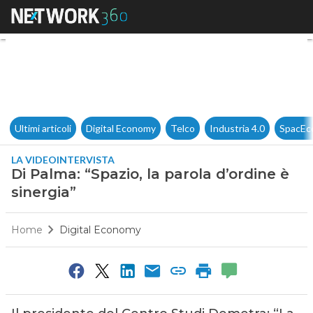
Di Palma: “Spazio, la parola d
Ultimi articoli
Digital Economy
Telco
Industria 4.0
SpacEc
LA VIDEOINTERVISTA
Di Palma: “Spazio, la parola d’ordine è
sinergia”
Home
Digital Economy