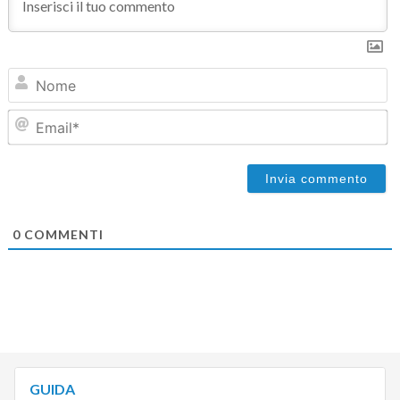
N
Em
0
COMMENTI
GUIDA