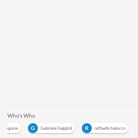
Who's Who
G
R
a rangone
Gabriele Faggioli
raffaello balocco