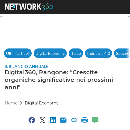
Digital360, Rangone: “Crescit
Ultimi articoli
Digital Economy
Telco
Industria 4.0
SpacEc
IL BILANCIO ANNUALE
Digital360, Rangone: “Crescite
organiche significative nei prossimi
anni”
Home
Digital Economy