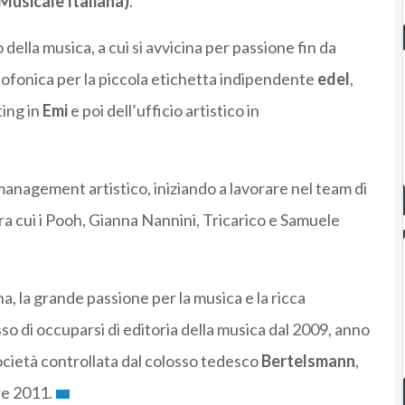
Musicale Italiana)
.
ella musica, a cui si avvicina per passione fin da
iofonica per la piccola etichetta indipendente
edel
,
ting in
Emi
e poi dell’ufficio artistico in
management artistico, iniziando a lavorare nel team di
ra cui i Pooh, Gianna Nannini, Tricarico e Samuele
, la grande passione per la musica e la ricca
o di occuparsi di editoria della musica dal 2009, anno
società controllata dal colosso tedesco
Bertelsmann
,
re 2011.