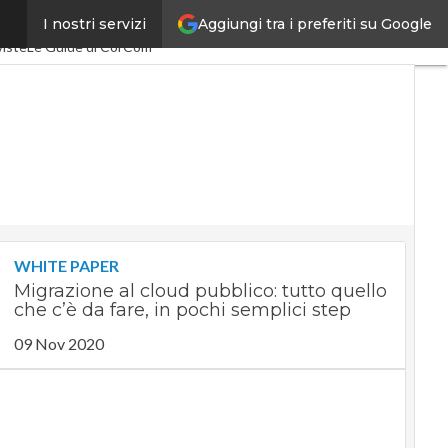
Aggiungi tra i preferiti su Google
I nostri servizi
pacEconomy
PA Digitale
viste
Le Guide di CorCom
WHITE PAPER
Migrazione al cloud pubblico: tutto quello
che c’è da fare, in pochi semplici step
09 Nov 2020