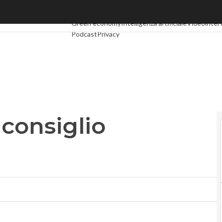
nsiglio direttivo
Ultimi articoli
Digital Economy
Telco
Industria 4.0
S
Green economy
Intelligenza artificiale
Videointer
Podcast
Privacy
 consiglio