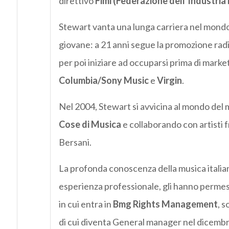
direttivo
Fimi (Federazione dell’Industria 
Stewart vanta una lunga carriera nel mondo d
giovane: a 21 anni segue la promozione rad
per poi iniziare ad occuparsi prima di marke
Columbia/Sony Music
e
Virgin
.
Nel 2004, Stewart si avvicina al mondo del 
Cose di Musica
e collaborando con artisti f
Bersani.
La profonda conoscenza della musica italiana
esperienza professionale, gli hanno permess
in cui entra in
Bmg Rights Management
, 
di cui diventa General manager nel dicemb