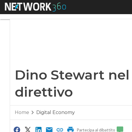
Menu
Dino Stewart nel co
Dino Stewart nel
direttivo
Home
Digital Economy
Partecipa al dibattito