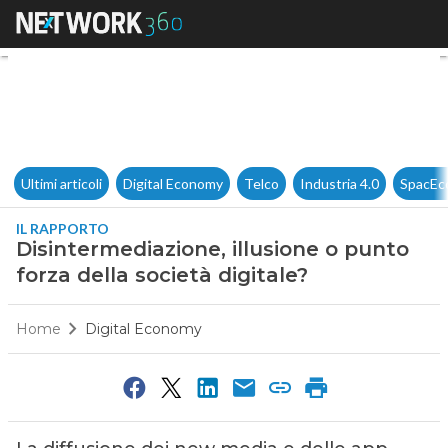
Disintermediazione, illusione 
Ultimi articoli
Digital Economy
Telco
Industria 4.0
SpacEc
IL RAPPORTO
Disintermediazione, illusione o punto
forza della società digitale?
Home
Digital Economy