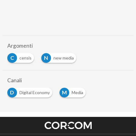
Argomenti
C
N
censis
new media
Canali
D
M
Digital Economy
Media