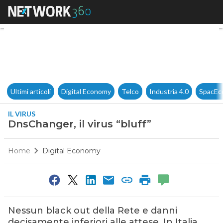
DnsChanger, il virus “bluff”
Ultimi articoli
Digital Economy
Telco
Industria 4.0
SpacEc
IL VIRUS
DnsChanger, il virus “bluff”
Home
Digital Economy
Nessun black out della Rete e danni
decisamente inferiori alle attese. In Italia