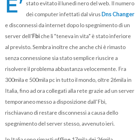
E’
stato evitato il lunedì nero del web. Il numero
dei computer infettati dal virus
Dns Changer
e disconnessi da internet dopo lo spegnimento di un
server dell’
Fbi
che li “teneva in vita” è stato inferiore
al previsto. Sembra inoltre che anche chi è rimasto
senza connessione sia stato semplice riuscire a
risolvere il problema abbastanza velocemente. Fra
300mila e 500mila pc in tutto il mondo, oltre 26mila in
Italia, fino ad ora collegati alla rete grazie ad un server
temporaneo messo a disposizione dall’Fbi,
rischiavano di restare disconnessi a causa dello
spegnimento del server stesso, avvenuto ieri.
In Italia sono rimasti offline 17mila dei 26mila