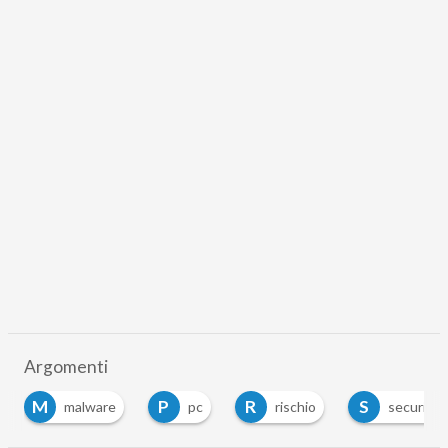
Argomenti
M
P
R
S
malware
pc
rischio
security