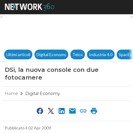
DSi, la nuova console con du
Ultimi articoli
Digital Economy
Telco
Industria 4.0
SpacEc
DSi, la nuova console con due
fotocamere
Home
Digital Economy
Pubblicato il 02 Apr 2009