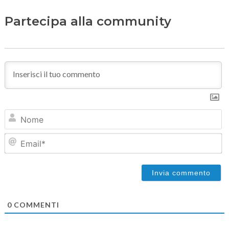
Partecipa alla community
N
Em
0
COMMENTI