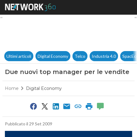
Due nuovi top manager per l
Ultimi articoli
Digital Economy
Telco
Industria 4.0
SpacEc
Due nuovi top manager per le vendite
Home
Digital Economy
Pubblicato il 29 Set 2009