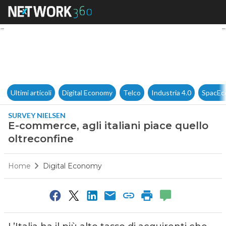
E-commerce, agli italiani piac
Ultimi articoli
Digital Economy
Telco
Industria 4.0
SpacEc
SURVEY NIELSEN
E-commerce, agli italiani piace quello
oltreconfine
Home
Digital Economy