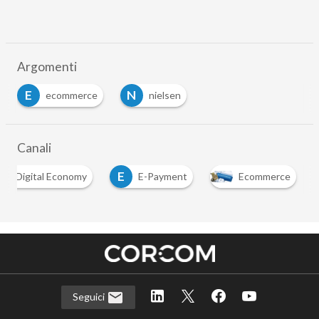
Argomenti
E
N
ecommerce
nielsen
Canali
D
E
Digital Economy
E-Payment
Ecommerce
Seguici