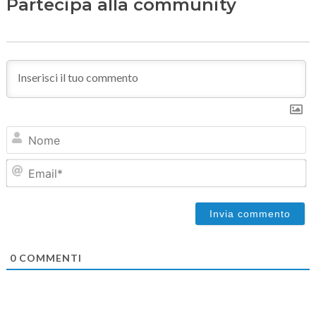
Partecipa alla community
N
Em
0
COMMENTI