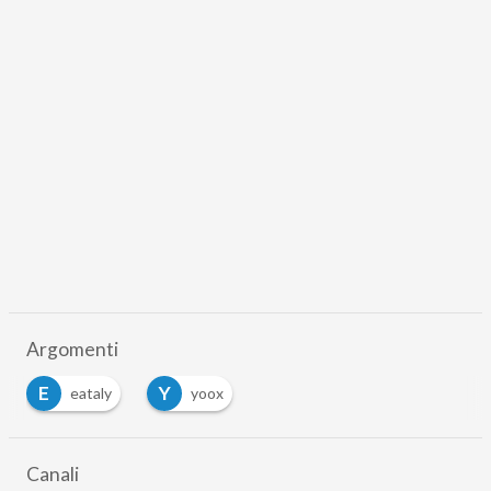
Argomenti
E
Y
eataly
yoox
Canali