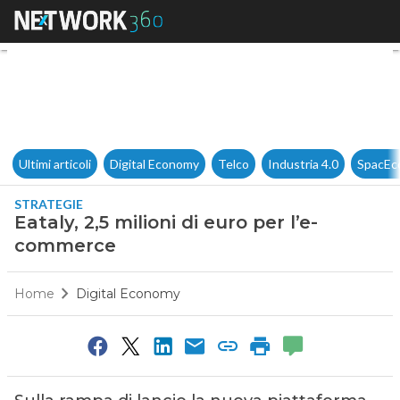
Eataly, 2,5 milioni di euro pe
Ultimi articoli
Digital Economy
Telco
Industria 4.0
SpacEc
STRATEGIE
Eataly, 2,5 milioni di euro per l’e-
commerce
Home
Digital Economy