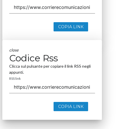
COPIA LINK
close
Codice Rss
Clicca sul pulsante per copiare il link RSS negli
appunti.
RSS link
COPIA LINK