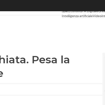
iata. Pesa la cessione di Skype
Ultimi articoli
Digital Economy
SpacEconomy
PA Digitale
Gre
Intelligenza artificiale
Videoin
Podcast
Privacy
chiata. Pesa la
e