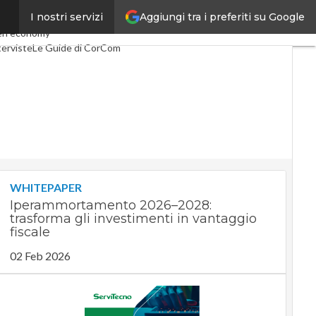
Aggiungi tra i preferiti su Google
I nostri servizi
Telco
Industria 4.0
en economy
terviste
Le Guide di CorCom
WHITEPAPER
Iperammortamento 2026–2028:
trasforma gli investimenti in vantaggio
fiscale
02 Feb 2026