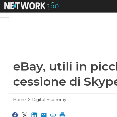
Menu
eBay, utili in picch
eBay, utili in pic
cessione di Skyp
Home
Digital Economy