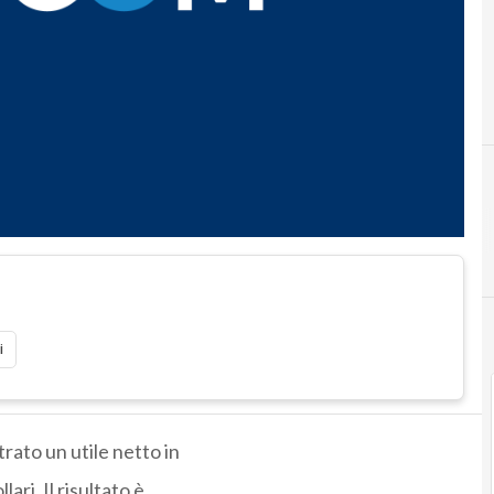
i
trato un utile netto in
lari. Il risultato è