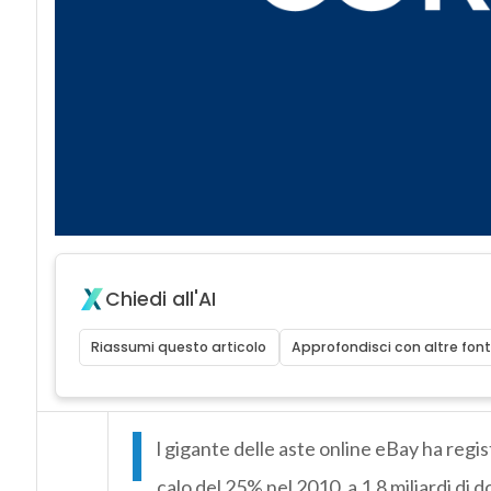
Chiedi all'AI
Riassumi questo articolo
Approfondisci con altre font
I
l gigante delle aste online eBay ha regis
calo del 25% nel 2010, a 1,8 miliardi di dol