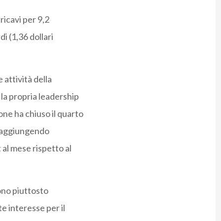
ricavi per 9,2
rdi (1,36 dollari
attività della
la propria leadership
one ha chiuso il quarto
i, aggiungendo
al mese rispetto al
sono piuttosto
te interesse per il