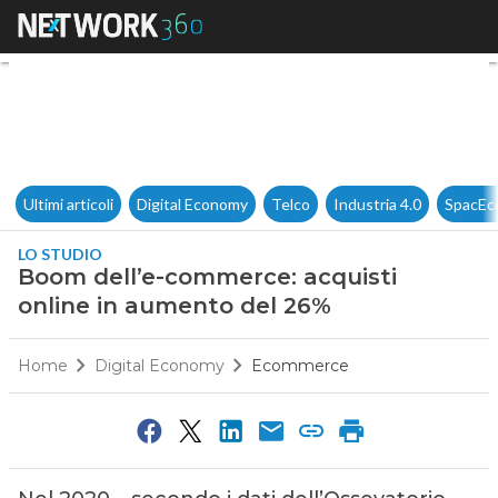
Boom dell’e-commerce: acqui
Ultimi articoli
Digital Economy
Telco
Industria 4.0
SpacEc
LO STUDIO
Boom dell’e-commerce: acquisti
online in aumento del 26%
Home
Digital Economy
Ecommerce