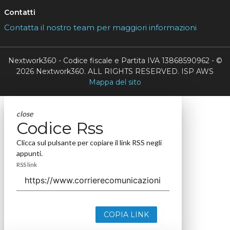
Contatti
Contatta il nostro team per maggiori informazioni
Nextwork360 - Codice fiscale e Partita IVA 13868590962 - ©
2026 Nextwork360. ALL RIGHTS RESERVED. ISP AWS
Mappa del sito
close
Codice Rss
Clicca sul pulsante per copiare il link RSS negli
appunti.
RSS link
COPIA LINK