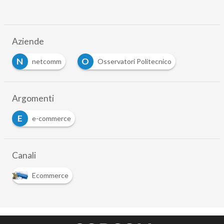
Aziende
N
O
netcomm
Osservatori Politecnico
Argomenti
E
e-commerce
Canali
Ecommerce