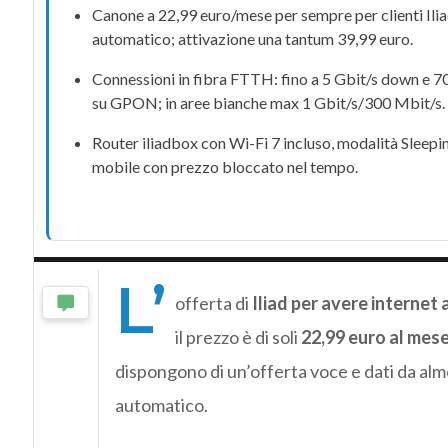
Canone a
22,99 euro
/mese
per sempre
per clienti
Ili
automatico; attivazione una tantum
39,99 euro
.
Connessioni in fibra
FTTH
: fino a 5 Gbit/s down e 
su
GPON
; in aree bianche max 1 Gbit/s/300 Mbit/s.
Router
iliadbox
con
Wi-Fi 7
incluso, modalità
Sleepi
mobile con prezzo bloccato nel tempo.
L’
offerta di
Iliad per avere internet 
il prezzo è di soli
22,99 euro al mes
dispongono di un’offerta voce e dati da al
automatico.