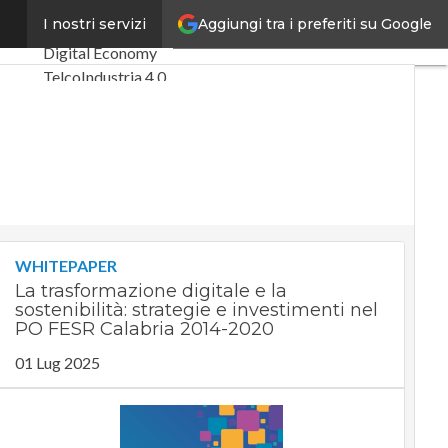
Aggiungi tra i preferiti su Google
cluso
I nostri servizi
Ultimi articoli
Digital Economy
Telco
Industria 4.0
SpacEconomy
PA Digitale
Green economy
Intelligenza
artificiale
Videointerviste
Le Guide di
WHITEPAPER
CorCom
La trasformazione digitale e la
Podcast
Privacy
sostenibilità: strategie e investimenti nel
PO FESR Calabria 2014-2020
01 Lug 2025