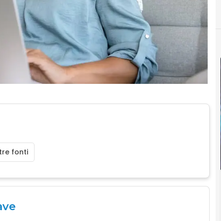
re fonti
ave