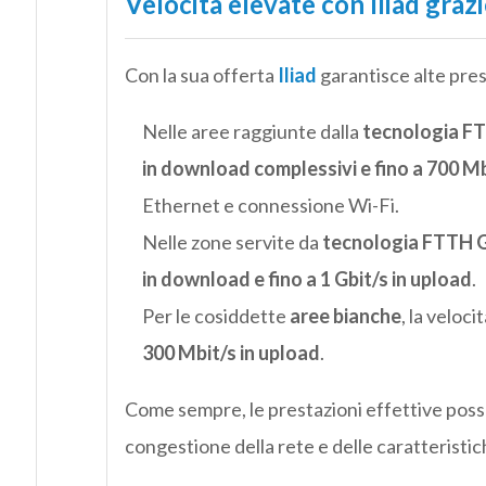
Velocità elevate con Iliad graz
Con la sua offerta
Iliad
garantisce alte pres
Nelle aree raggiunte dalla
tecnologia 
in download complessivi e fino a 700 Mb
Ethernet e connessione Wi-Fi.
Nelle zone servite da
tecnologia FTTH
in download e fino a 1 Gbit/s in upload
.
Per le cosiddette
aree bianche
, la veloc
300 Mbit/s in upload
.
Come sempre, le prestazioni effettive posso
congestione della rete e delle caratteristic