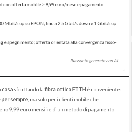
ad
con offerta mobile ≥
9,99 euro
/mese e pagamento
700 Mbit/s up su
EPON
, fino a 2,5 Gbit/s down e 1 Gbit/s up
ng
e spegnimento; offerta orientata alla convergenza fisso-
Riassunto generato con AI
a casa
sfruttando la
fibra ottica FTTH
è conveniente:
e per sempre
, ma solo per i clienti mobile che
meno 9,99 euro mensili e di un metodo di pagamento