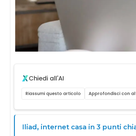
Chiedi all'AI
Riassumi questo articolo
Approfondisci con alt
Iliad, internet casa in 3 punti chi