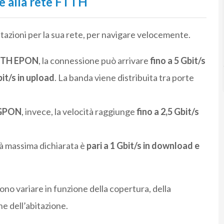
ie alla rete FTTH
tazioni per la sua rete, per navigare velocemente.
FTTH EPON
, la connessione può arrivare
fino a 5 Gbit/s
it/s in upload
. La banda viene distribuita tra porte
 GPON
, invece, la velocità raggiunge
fino a 2,5 Gbit/s
ità massima dichiarata è
pari a 1 Gbit/s in download e
no variare in funzione della copertura, della
he dell’abitazione.