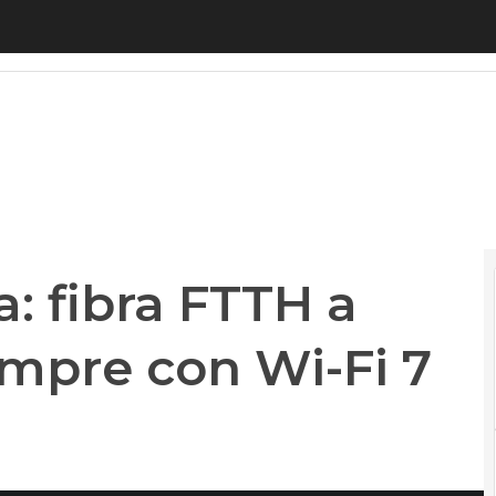
: fibra FTTH a 22,99 euro per sempre con Wi-Fi 7 in
a: fibra FTTH a
empre con Wi-Fi 7