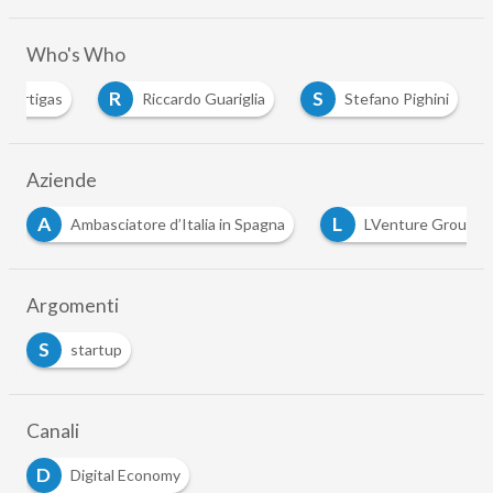
Who's Who
R
S
e Artigas
Riccardo Guariglia
Stefano Pighini
Aziende
A
L
Ambasciatore d’Italia in Spagna
LVenture Group
Argomenti
S
startup
Canali
D
Digital Economy