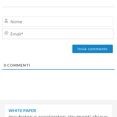
N
Em
0
COMMENTI
WHITE PAPER