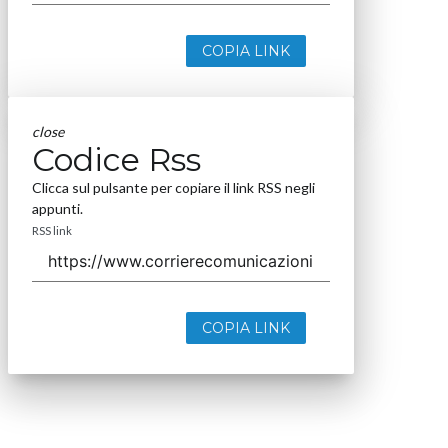
COPIA LINK
close
Codice Rss
Clicca sul pulsante per copiare il link RSS negli
appunti.
RSS link
COPIA LINK