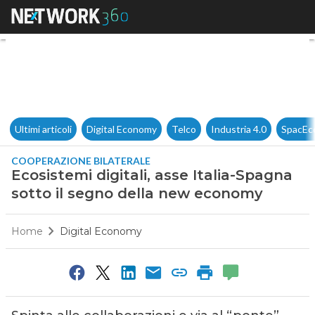
Ecosistemi digitali, asse Ita
Ultimi articoli
Digital Economy
Telco
Industria 4.0
SpacEc
COOPERAZIONE BILATERALE
Ecosistemi digitali, asse Italia-Spagna
sotto il segno della new economy
Home
Digital Economy