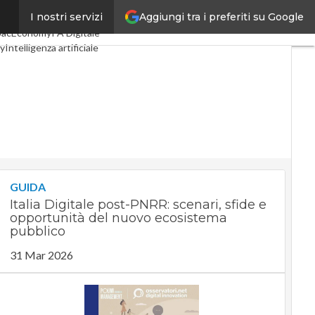
Aggiungi tra i preferiti su Google
I nostri servizi
igital Economy
Telco
pacEconomy
PA Digitale
y
Intelligenza artificiale
e
Le Guide di CorCom
y
GUIDA
Italia Digitale post-PNRR: scenari, sfide e
opportunità del nuovo ecosistema
pubblico
31 Mar 2026