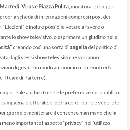
 Martedì, Virus e Piazza Pulita
, monitorare i singoli
propria scheda di informazioni compresi i post dei
n “Elezioni” è inoltre possibile votare a favore o
rante lo show televisivo, o esprimere un giudizio nelle
cità”
creando così una sorta di
pagella
del politico di
ata dagli stessi show televisivi che vorranno
redazioni di gestire in modo autonomo i contenuti ed i
 il team di Parterre)
.
tempo reale anche i trend e le preferenze del pubblico
a campagna elettorale, si potrà contribuire e vedere le
 per giorno
e monitorare il consenso man mano che la
on meno importante l’aspetto “privacy” nell’utilizzo