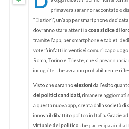
D
primavera saranno raccontate e dis
“Elezioni”, un’app per smartphone dedicata. Gl
dovranno stare attenti a
cosa si dice di lor
tramite l’app, per smartphone e tablet, dedic
voterà infatti in ventisei comuni capoluogo d
Roma, Torino e Trieste, che si preannunci
incognite, che avranno probabilmente rifless
Visto che saranno
elezioni
dall’esito quanto
dei politici candidati
, rimanere aggiornati 
a questa nuova app, creata dalla società di 
innova il dibattito politco in Italia
.
Grazie ad 
virtuale del politico
che partecipa ai dibatt