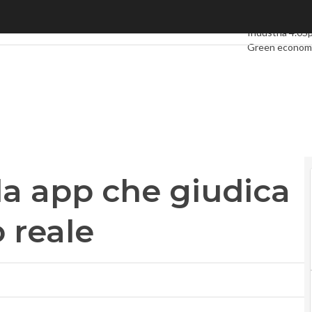
a app che giudica i politici in tempo reale
Ultimi articoli
D
Industria 4.0
S
Green econom
Videointervist
Podcast
Privac
 la app che giudica
o reale