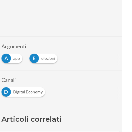
Argomenti
A
E
app
elezioni
Canali
D
Digital Economy
Articoli correlati