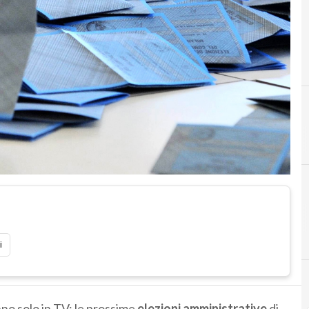
i
ranno solo in TV: le prossime
elezioni amministrative
di