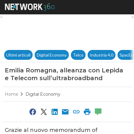
Emilia Romagna, alleanza con
Ultimi articoli
Digital Economy
Telco
Industria 4.0
SpacEc
Emilia Romagna, alleanza con Lepida
e Telecom sull’ultrabroadband
Home
Digital Economy
Grazie al nuovo memorandum of