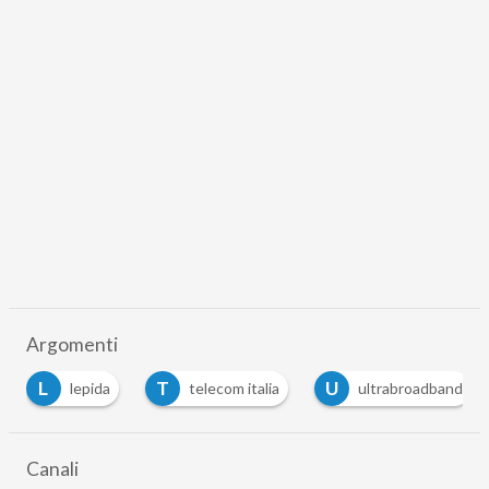
Argomenti
L
T
U
lepida
telecom italia
ultrabroadband
Canali