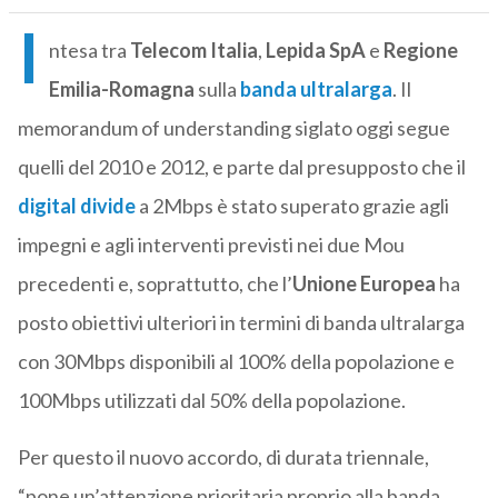
I
ntesa tra
Telecom Italia
,
Lepida SpA
e
Regione
Emilia-Romagna
sulla
banda ultralarga
. Il
memorandum of understanding siglato oggi segue
quelli del 2010 e 2012, e parte dal presupposto che il
digital divide
a 2Mbps è stato superato grazie agli
impegni e agli interventi previsti nei due Mou
precedenti e, soprattutto, che l’
Unione Europea
ha
posto obiettivi ulteriori in termini di banda ultralarga
con 30Mbps disponibili al 100% della popolazione e
100Mbps utilizzati dal 50% della popolazione.
Per questo il nuovo accordo, di durata triennale,
“pone un’attenzione prioritaria proprio alla banda