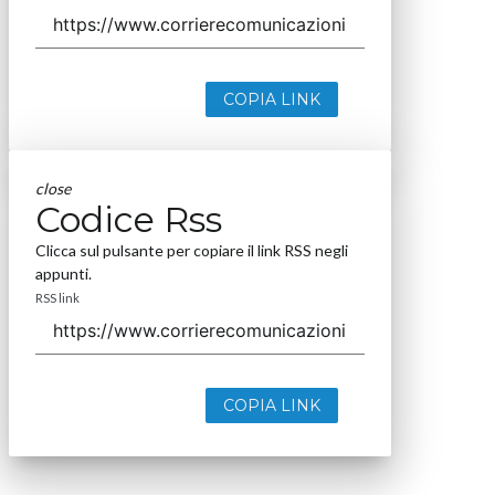
COPIA LINK
close
Codice Rss
Clicca sul pulsante per copiare il link RSS negli
appunti.
RSS link
COPIA LINK