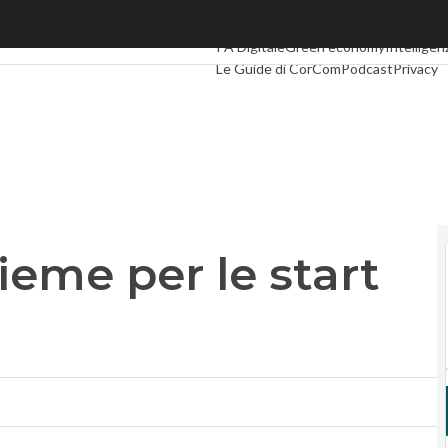
me per le start up laziali
Ultimi articoli
Digital Economy
Telco
In
PA Digitale
Green economy
Intelligenz
Le Guide di CorCom
Podcast
Privacy
sieme per le start