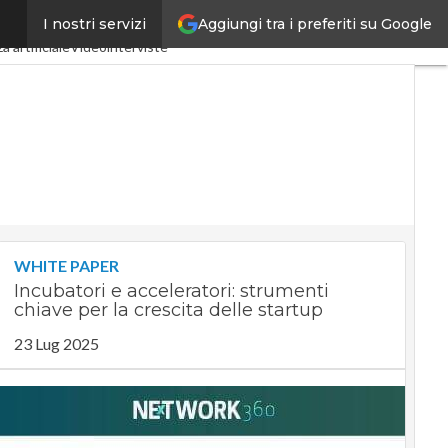
Aggiungi tra i preferiti su Google
I nostri servizi
dustria 4.0
SpacEconomy
a artificiale
Videointerviste
WHITE PAPER
Incubatori e acceleratori: strumenti
chiave per la crescita delle startup
23 Lug 2025