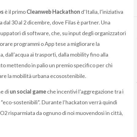
bs
è il primo
Cleanweb Hackathon
d’Italia, l’iniziativa
dal 30 al 2 dicembre, dove Filas è partner. Una
luppatori di software, che, su input degli organizzatori
orare programmi o App tese a migliorare la
, dall’acqua ai trasporti, dalla mobility fino alla
ibuto mettendo in palio un premio specifico per chi
are la mobilità urbana ecosostenibile.
e di
un social game
che incentivi l’aggregazione tra i
ù “eco-sostenibili”. Durante l’hackaton verrà quindi
O2 risparmiata da ognuno di noi muovendosi in città,