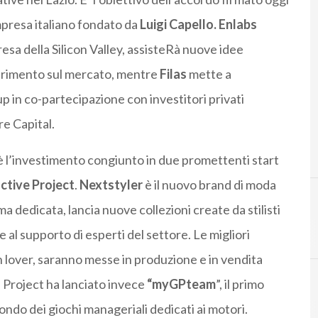
impresa italiano fondato da
Luigi Capello.
Enlabs
presa della Silicon Valley, assisteRà nuove idee
nserimento sul mercato, mentre
Filas
mette a
 up in co-partecipazione con investitori privati
re Capital.
c’è l’investimento congiunto in due promettenti start
active Project
.
Nextstyler
è il nuovo brand di moda
a dedicata, lancia nuove collezioni create da stilisti
l supporto di esperti del settore. Le migliori
n lover, saranno messe in produzione e in vendita
 Project ha lanciato invece
“myGPteam
”, il primo
do dei giochi manageriali dedicati ai motori.