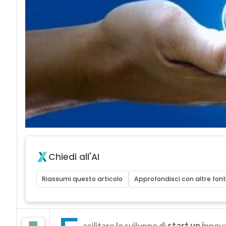
Chiedi all'AI
Riassumi questo articolo
Approfondisci con altre font
acilitare lo sviluppo di
start up i
nnovat