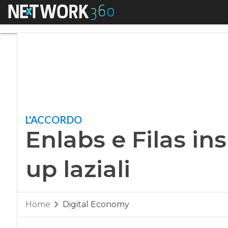
Menu
Enlabs e Filas insie
L'ACCORDO
Enlabs e Filas in
up laziali
Home
Digital Economy