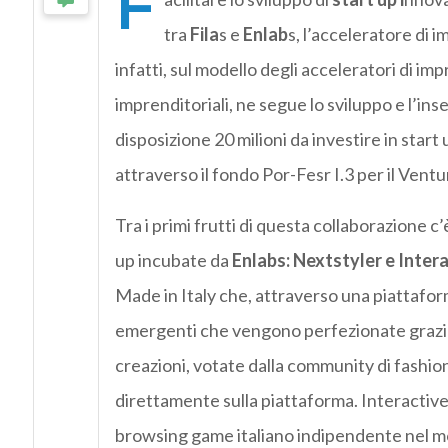
F
tra
Fila
s e
Enlab
s, l’acceleratore di 
infatti, sul modello degli acceleratori di im
imprenditoriali, ne segue lo sviluppo e l’i
disposizione 20 milioni da investire in start
attraverso il fondo Por-Fesr I.3 per il Ventu
Tra i primi frutti di questa collaborazione 
up incubate da
Enlabs: Nextstyler e Inter
Made in Italy che, attraverso una piattaform
emergenti che vengono perfezionate grazie a
creazioni, votate dalla community di fashio
direttamente sulla piattaforma. Interactive
browsing game italiano indipendente nel mon