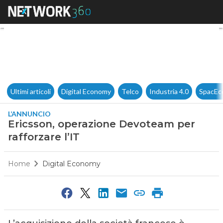
Ericsson, operazione Devoteam
Ultimi articoli
Digital Economy
Telco
Industria 4.0
SpacEc
L’ANNUNCIO
Ericsson, operazione Devoteam per
rafforzare l’IT
Home
Digital Economy