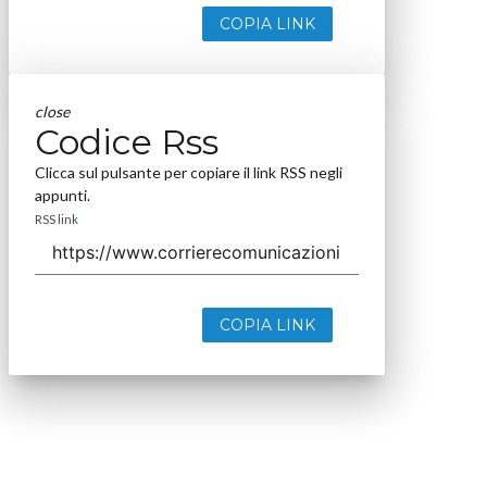
COPIA LINK
close
Codice Rss
Clicca sul pulsante per copiare il link RSS negli
appunti.
RSS link
COPIA LINK