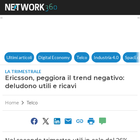
Ericsson, peggiora il trend neg
Ultimi articoli
Digital Economy
Telco
Industria 4.0
SpacEc
LA TRIMESTRALE
Ericsson, peggiora il trend negativo:
deludono utili e ricavi
Home
Telco