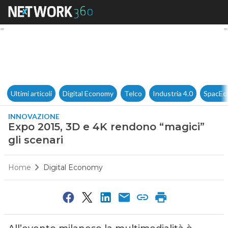
Expo 2015, 3D e 4K rendono “m
Ultimi articoli
Digital Economy
Telco
Industria 4.0
SpacEc
INNOVAZIONE
Expo 2015, 3D e 4K rendono “magici”
gli scenari
Home
Digital Economy