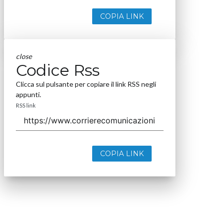
COPIA LINK
close
Codice Rss
Clicca sul pulsante per copiare il link RSS negli
appunti.
RSS link
COPIA LINK