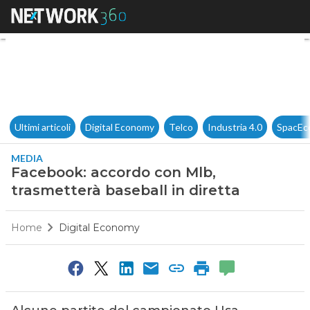
Facebook: accordo con Mlb, tr
Ultimi articoli
Digital Economy
Telco
Industria 4.0
SpacEc
MEDIA
Facebook: accordo con Mlb,
trasmetterà baseball in diretta
Home
Digital Economy