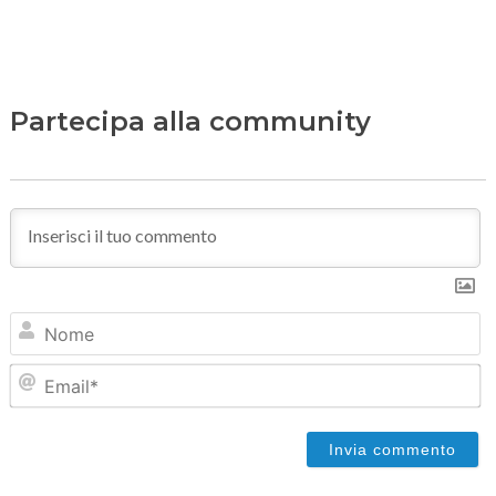
Partecipa alla community
N
Em