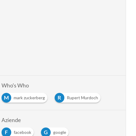
Who's Who
M
R
mark zuckerberg
Rupert Murdoch
Aziende
F
G
facebook
google