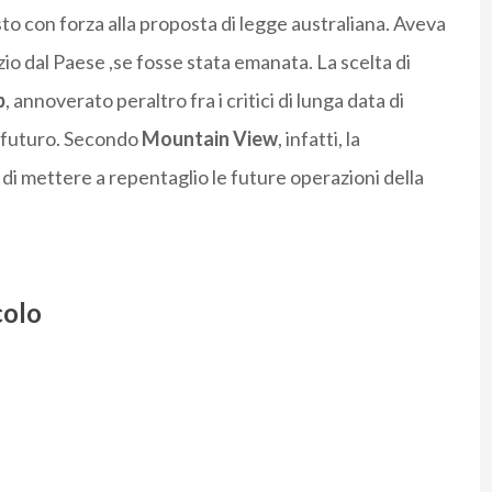
to con forza alla proposta di legge australiana. Aveva
izio dal Paese ,se fosse stata emanata. La scelta di
p
, annoverato peraltro fra i critici di lunga data di
l futuro. Secondo
Mountain View
, infatti, la
di mettere a repentaglio le future operazioni della
colo