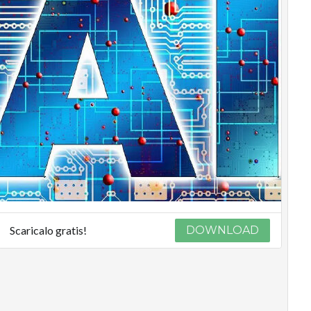
Scaricalo gratis!
DOWNLOAD