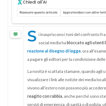
Chiedi all'AI
Riassumi questo articolo
Approfondisci con altre font
S
i inaspriscono i toni del confronto fr
social media ha
bloccato agli utenti l
reazione al disegno di legge
, ora all’esam
a pagare gli editori per la condivisione dell
La novità è scattata stamane, quando agli ut
visualizzare i link alle notizie dei media loc
vivono all’estero non possono più accedere 
reagito con rabbia
, anche perché sono sta
servizi di emergenza, di sanità o di polizia, 