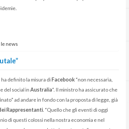
pidemie.
A
australia
 le news
utale”
g
ha definito la misura di
Facebook
“non necessaria,
 del social in
Australia
“. Il ministro ha assicurato che
nato” ad andare in fondo con la proposta di legge, già
ei Rappresentanti
. “Quello che gli eventi di oggi
inio di questi colossi nella nostra economia e nel