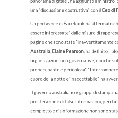
panorama digitale”, ha aggiunto il ministro
una “discussione costruttiva” con il
Ceo di
Un portavoce di
Facebook
ha affermato che
essere interessate” dalle misure di rappresag
pagine che sono state “inavvertitamente col
Australia
,
Elaine Pearson
, ha definito il 
organizzazioni non governative, nonché sul
preoccupante e pericolosa”. “Interrompere l
cuore della notte e’ inaccettabile”, ha avver
Il governo australiano e gruppi di stampa 
proliferazione di false informazioni, perch
complotto e disinformazione non sono sta