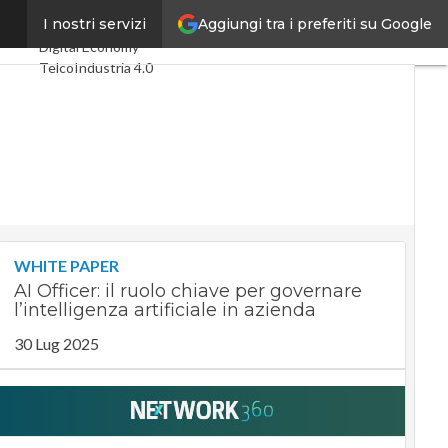
Aggiungi tra i preferiti su Google
tizie
I nostri servizi
Ultimi articoli
Digital Economy
Telco
Industria 4.0
SpacEconomy
PA Digitale
Green economy
Intelligenza artificiale
Videointerviste
Le Guide di CorCom
Podcast
Privacy
WHITE PAPER
AI Officer: il ruolo chiave per governare
l’intelligenza artificiale in azienda
30 Lug 2025