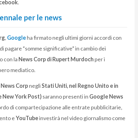
Facebook
.
ennale per le news
rg
,
Google
ha firmato negli ultimi giorni accordi con
 di pagare “somme significative” in cambio dei
o con la
News Corp di Rupert Murdoch
per i
impero mediatico.
i
News Corp
negli
Stati Uniti, nel Regno Unito e in
 e New York Post)
saranno presenti in
Google News
ordo di compartecipazione alle entrate pubblicitarie,
mento e
YouTube
investirà nel video giornalismo come