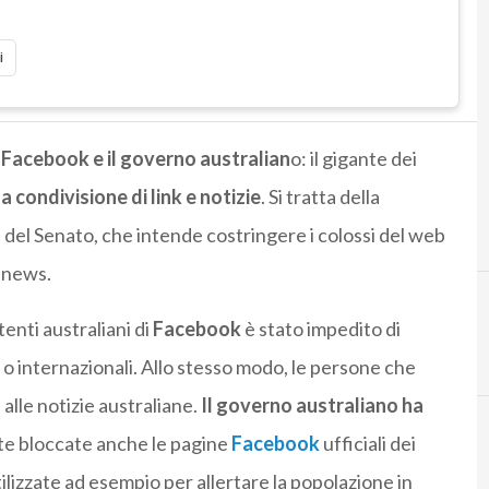
i
a
Facebook e il governo australian
o: il gigante dei
a condivisione di link e notizie
. Si tratta della
e del Senato, che intende costringere i colossi del web
e news.
enti australiani di
Facebook
è stato impedito di
ali o internazionali. Allo stesso modo, le persone che
alle notizie australiane.
Il governo australiano ha
te bloccate anche le pagine
Facebook
ufficiali dei
utilizzate ad esempio per allertare la popolazione in