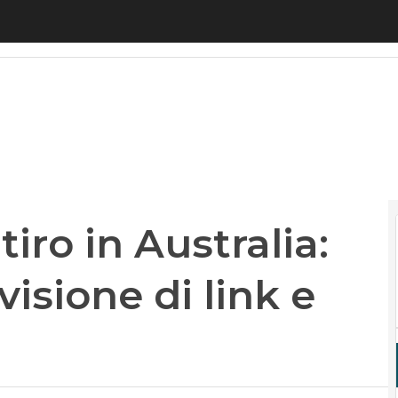
o in Australia: bloccata la condivisione di link e no
iro in Australia:
visione di link e