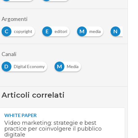
Argomenti
C
E
M
N
copyright
editori
media
News
Canali
D
M
Digital Economy
Media
Articoli correlati
WHITE PAPER
Video marketing: strategie e best
practice per coinvolgere il pubblico
digitale