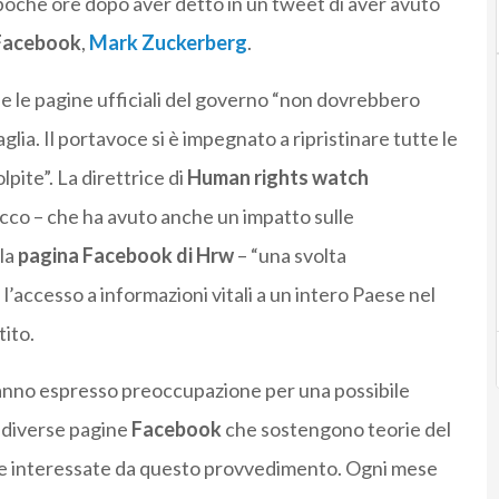
, poche ore dopo aver detto in un tweet di aver avuto
 Facebook
,
Mark Zuckerberg
.
 le pagine ufficiali del governo “non dovrebbero
lia. Il portavoce si è impegnato a ripristinare tutte le
pite”. La direttrice di
Human rights watch
blocco – che ha avuto anche un impatto sulle
la
pagina Facebook di Hrw
– “una svolta
’accesso a informazioni vitali a un intero Paese nel
tito.
hanno espresso preoccupazione per una possibile
é diverse pagine
Facebook
che sostengono teorie del
te interessate da questo provvedimento. Ogni mese