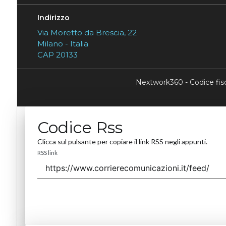
Indirizzo
Via Moretto da Brescia, 22
Milano - Italia
CAP 20133
Nextwork360 - Codice fi
Codice Rss
Clicca sul pulsante per copiare il link RSS negli appunti.
RSS link