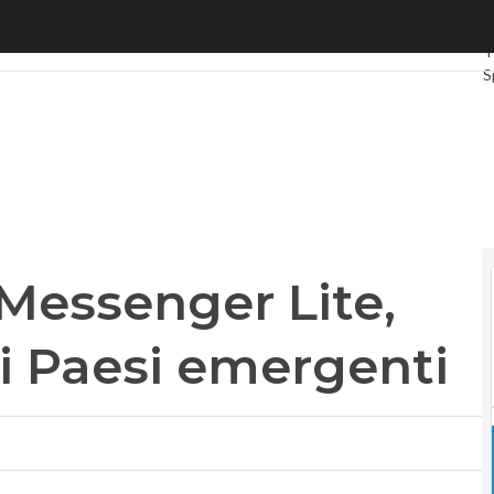
ssenger Lite, chat leggera per i Paesi emergenti
U
T
S
G
I
V
L
P
Messenger Lite,
 i Paesi emergenti