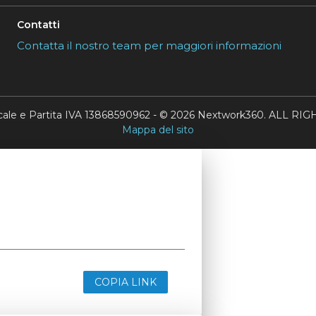
Contatti
Contatta il nostro team per maggiori informazioni
scale e Partita IVA 13868590962 - © 2026 Nextwork360. ALL 
Mappa del sito
COPIA LINK