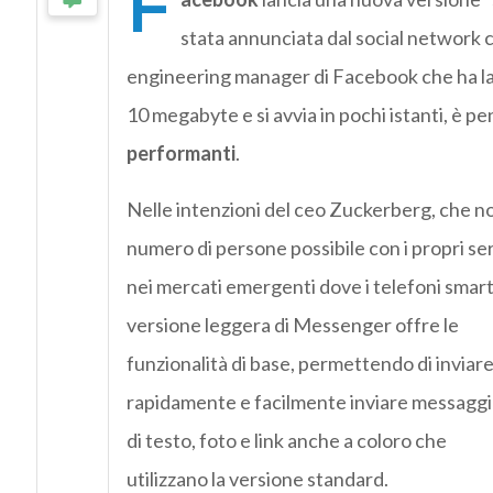
F
stata annunciata dal social network c
engineering manager di Facebook che ha lav
10 megabyte e si avvia in pochi istanti, è p
performanti
.
Nelle intenzioni del ceo Zuckerberg, che non
numero di persone possibile con i propri se
nei mercati emergenti dove i telefoni smart 
versione leggera di Messenger offre le
funzionalità di base, permettendo di inviar
rapidamente e facilmente inviare messaggi
di testo, foto e link anche a coloro che
utilizzano la versione standard.