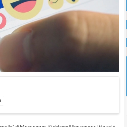
i
snella” di
Messenger
. Si chiama
Messenger Lite
ed è