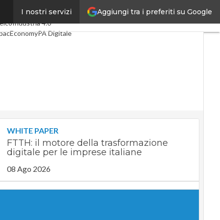
Aggiungi tra i preferiti su Google
I nostri servizi
ltimi articoli
Digital Economy
elco
Industria 4.0
pacEconomy
PA Digitale
reen economy
ntelligenza artificiale
ideointerviste
e Guide di CorCom
Podcast
rivacy
WHITE PAPER
FTTH: il motore della trasformazione
digitale per le imprese italiane
08 Ago 2026