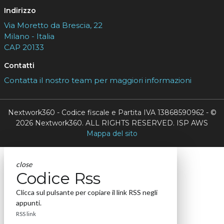
Indirizzo
Via Moretto da Brescia, 22
Milano - Italia
CAP 20133
Contatti
Contatta il nostro team per maggiori informazioni
Nextwork360 - Codice fiscale e Partita IVA 13868590962 - ©
2026 Nextwork360. ALL RIGHTS RESERVED. ISP AWS
Mappa del sito
close
Codice Rss
Clicca sul pulsante per copiare il link RSS negli
appunti.
RSS link