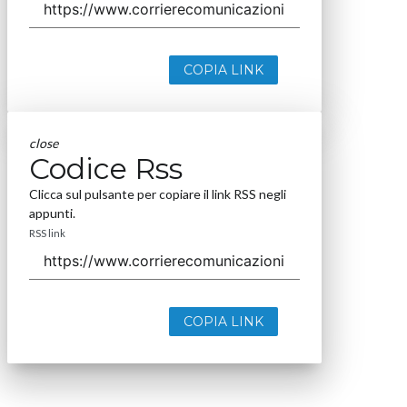
COPIA LINK
close
Codice Rss
Clicca sul pulsante per copiare il link RSS negli
appunti.
RSS link
COPIA LINK