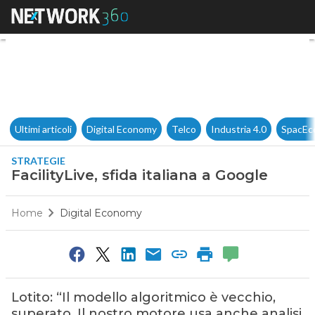
FacilityLive, sfida italiana a G
Ultimi articoli
Digital Economy
Telco
Industria 4.0
SpacEc
STRATEGIE
FacilityLive, sfida italiana a Google
Home
Digital Economy
Lotito: “Il modello algoritmico è vecchio,
superato. Il nostro motore usa anche analisi