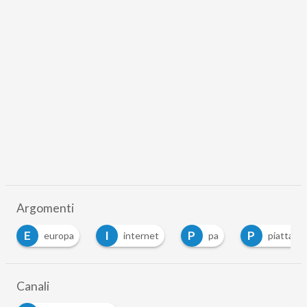
Argomenti
E
I
P
P
europa
internet
pa
piattafor
Canali