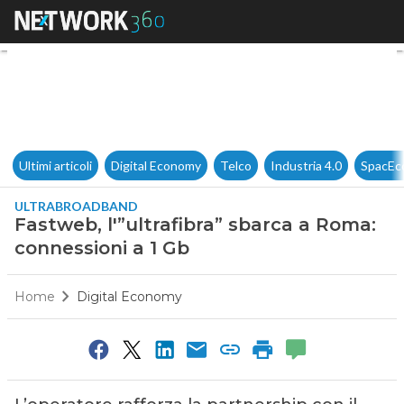
Fastweb, l'”ultrafibra” sbarca
Ultimi articoli
Digital Economy
Telco
Industria 4.0
SpacEc
ULTRABROADBAND
Fastweb, l'”ultrafibra” sbarca a Roma:
connessioni a 1 Gb
Home
Digital Economy